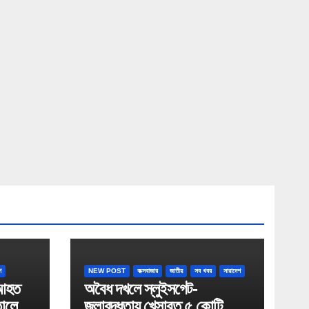
শ
NEW POST
কক্সবাজার
জাতীয়
সব খবর
সারাদেশ
 আহত
অবৈধ দখলে স্লুইসগেট-
তালে
জলাবদ্ধতায় খেসারত ৫ কোটি