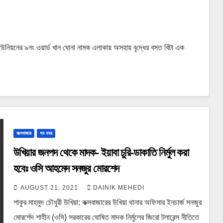
উনিয়নের ৯নং ওয়ার্ড খান ঘোনা নামক এলাকায় অসহায় বৃ‌দ্ধে‌র বসত বিটা এক
কক্সবাজার
সব খবর
উখিয়ার জনপদ থেকে মাদক- ইয়াবা চুরি-ডাকাতি নির্মুল করা
হবেঃ ওসি আহমেদ সনজুর মোরশেদ
AUGUST 21, 2021
DAINIK MEHEDI
শাকুর মাহমুদ চৌধুরী উখিয়া: কক্সবাজারের উখিয়া থানার অফিসার ইনচার্জ সনজুর
মোরর্শেদ শাহীন (ওসি) সরকারের ঘোষিত মাদক নির্মুলের জিরো টলারেন্স নীতিতে