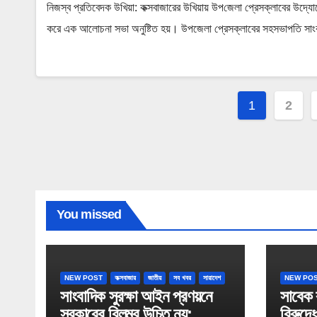
নিজস্ব প্রতিবেদক উখিয়া: কক্সবাজারের উখিয়ায় উপ‌জেলা প্রেসক্লাবের উদ্যোগে বঙ
করে এক আলোচনা সভা অনুষ্টিত হয়। উপজেলা প্রেসক্লাবের সহসভাপতি সাং
Posts
1
2
paginati
You missed
NEW POST
কক্সবাজার
জাতীয়
সব খবর
সারাদেশ
NEW PO
সাংবাদিক সুরক্ষা আইন প্রণয়নে
সাবেক র
সরকারের বিলম্ব উচিত নয়:
বিরুদ্ধ