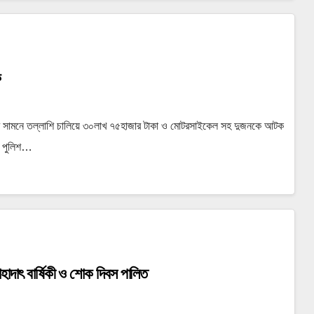
ক
পোস্টের সামনে তল্লাশি চালিয়ে ৩০লাখ ৭৫হাজার টাকা ও মোটরসাইকেল সহ দুজনকে আটক
্ত পুলিশ…
হাদাৎ বার্ষিকী ও শোক দিবস পালিত