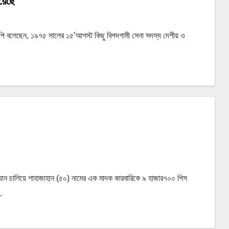
হয়েছে
দ এমপি বলেছেন, ১৯৭৫ সালের ১৫’আগস্ট কিছু বিপদগামী সেনা সদস্য দেশীয় ও
যান চালিয়ে শাহাজাহান (৫০) নামের এক মাদক কারবারিকে ৯ হাজার৭০০ পিস
…