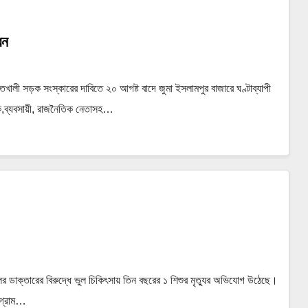
ধন
তখালী সড়ক সংস্কারের দাবিতে ২০ আগষ্ট বাদে জুমা ইসলামপুর বাজারে ঘণ্টাব্যাপী
িক,ব্যবসায়ী, রাজনৈতিক নেতাসহ…
 ডাক্তারের বিরুদ্ধে ভুল চিকিৎসায় তিন বছরের ১ শিশুর মৃত্যুর অভিযোগ উঠেছে।
টগ্রাম…