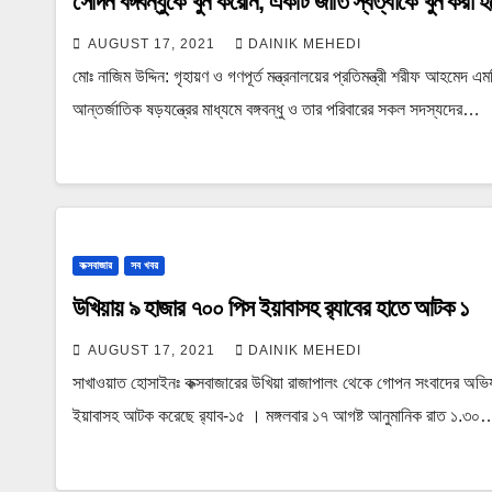
সেদিন বঙ্গবন্ধুকে খুন করেনি, একটি জাতি স্বত্বাকে খুন করা 
AUGUST 17, 2021
DAINIK MEHEDI
মোঃ নাজিম উদ্দিন: গৃহায়ণ ও গণপূর্ত মন্ত্রনালয়ের প্রতিমন্ত্রী শরীফ আহমে
আন্তর্জাতিক ষড়যন্ত্রের মাধ্যমে বঙ্গবন্ধু ও তার পরিবারের সকল সদস্যদের…
কক্সবাজার
সব খবর
উখিয়ায় ৯ হাজার ৭০০ পিস ইয়াবাসহ র‍্যাবের হাতে আটক ১
AUGUST 17, 2021
DAINIK MEHEDI
সাখাওয়াত হোসাইনঃ কক্সবাজারের উখিয়া রাজাপালং থেকে গোপন সংবাদের অভি
ইয়াবাসহ আটক করেছে র‍্যাব-১৫ । মঙ্গলবার ১৭ আগষ্ট আনুমানিক রাত ১.৩০