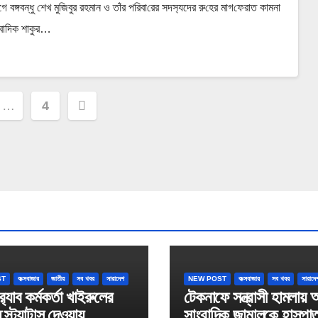
্গবন্ধু শেখ মু‌জিবুর রহমান ও তাঁর প‌রিবা‌রের সদস‌্যদের রু‌হের মাগ‌ফেরাত কামনা
বা‌দিক শাকুর…
…
4
on
ST
কক্সবাজার
জাতীয়
সব খবর
সারাদেশ
NEW POST
কক্সবাজার
সব খবর
সারাদে
‍্যাব কর্মকর্তা খাইরুলের
টেকনাফে সন্ত্রাসী হামলায়
ে স্ট্যাটাস দেওয়ায়
সাংবাদিক জামালকে হাসপা